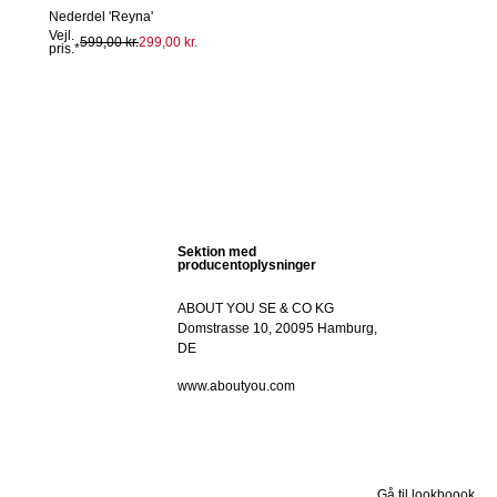
Nederdel 'Reyna'
Vejl.
599,00 kr.
299,00 kr.
pris.*
Sektion med
producentoplysninger
ABOUT YOU SE & CO KG
Domstrasse 10, 20095 Hamburg,
DE
www.aboutyou.com
Gå til lookboook