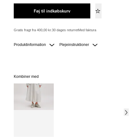
Føj til indkøbskurv
Gratis fragt fra 400,00 kr.
30 dages returret
Med faktura
Produktinformation
Plejeinstruktioner
Kombiner med