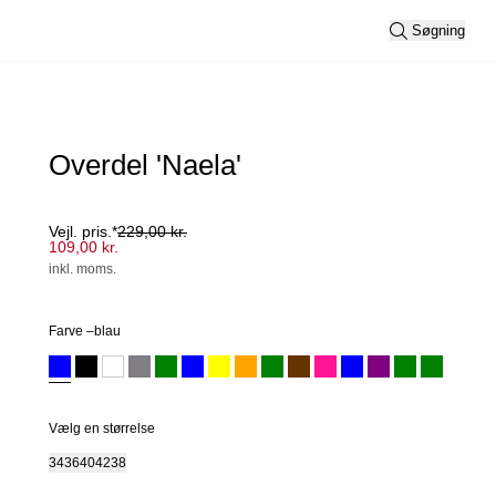
Søgning
Overdel 'Naela'
Vejl. pris.*
229,00 kr.
109,00 kr.
inkl. moms.
Farve –
blau
Vælg en størrelse
34
36
40
42
38