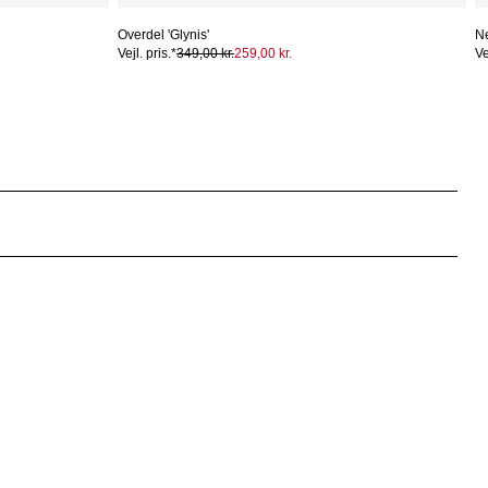
Overdel 'Glynis'
Ne
Vejl. pris.*
349,00 kr.
259,00 kr.
Ve