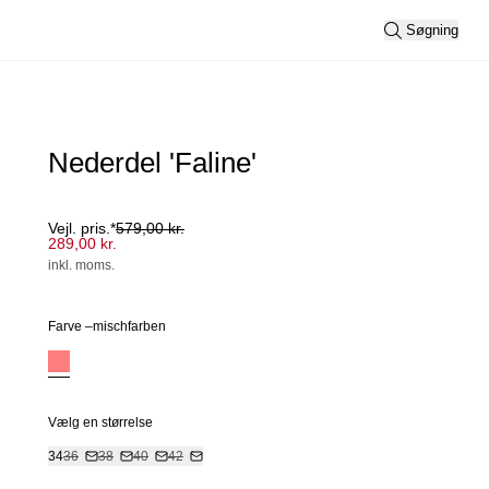
Søgning
Nederdel 'Faline'
Vejl. pris.*
579,00 kr.
289,00 kr.
inkl. moms.
Farve –
mischfarben
Vælg en størrelse
34
36
38
40
42