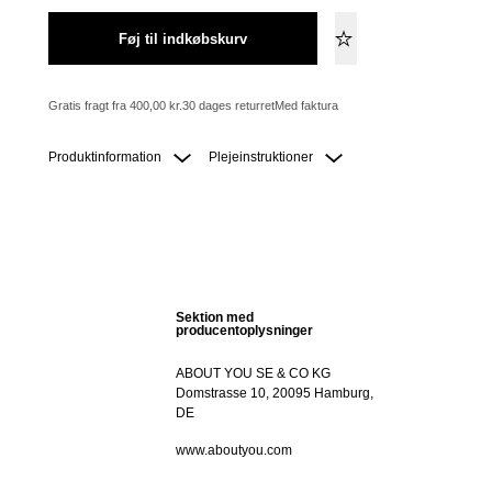
Føj til indkøbskurv
Gratis fragt fra 400,00 kr.
30 dages returret
Med faktura
Produktinformation
Plejeinstruktioner
Sektion med
producentoplysninger
ABOUT YOU SE & CO KG
Domstrasse 10, 20095 Hamburg,
DE
www.aboutyou.com