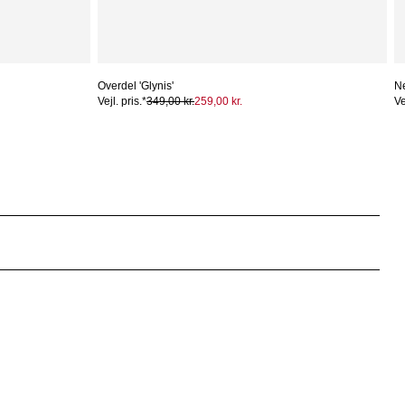
Overdel 'Glynis'
Ne
Vejl. pris.*
349,00 kr.
259,00 kr.
Ve