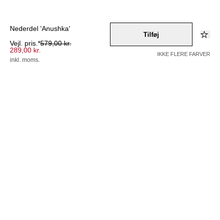
Nederdel 'Anushka'
Tilføj
Vejl. pris.*
579,00 kr.
289,00 kr.
IKKE FLERE FARVER
inkl. moms.
Farve –
pink
Vælg en størrelse