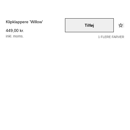
Klipklappere 'Willow'
Tilføj
449,00 kr.
inkl. moms.
1 FLERE FARVER
Farve –
rot
Vælg en størrelse
36
37
38
39
40
41
42