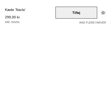
Kæde 'Nacla'
Tilføj
299,00 kr.
inkl. moms.
IKKE FLERE FARVER
Farve –
gold
Vælg en størrelse
1