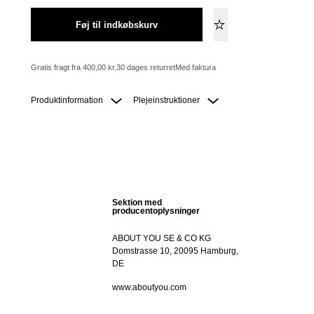
Føj til indkøbskurv
Gratis fragt fra 400,00 kr.
30 dages returret
Med faktura
Produktinformation
Plejeinstruktioner
Sektion med
producentoplysninger
ABOUT YOU SE & CO KG
Domstrasse 10, 20095 Hamburg,
DE
www.aboutyou.com