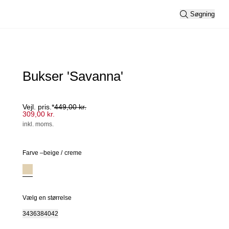
Søgning
Bukser 'Savanna'
Vejl. pris.*
449,00 kr.
309,00 kr.
inkl. moms.
Farve –
beige
/
creme
Vælg en størrelse
34
36
38
40
42